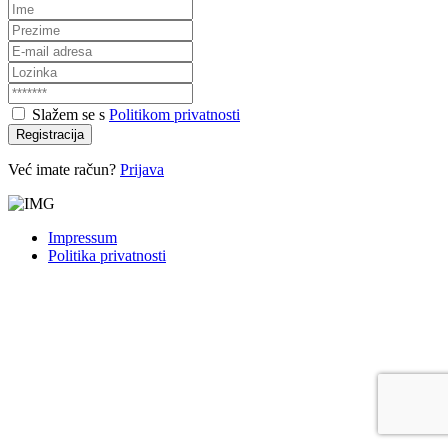
Slažem se s
Politikom privatnosti
Registracija
Već imate račun?
Prijava
Impressum
Politika privatnosti