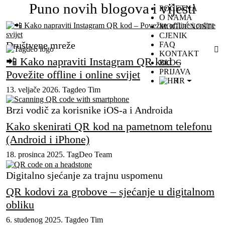
Puno novih blogova i vijesti
POČETNA
O NAMA
MOGUĆNOSTI
CJENIK
Društvene mreže
FAQ
KONTAKT
📲 Kako napraviti Instagram QR kod –
BLOG
PRIJAVA
Povežite offline i online svijet
HR
13. veljače 2026.
Tagdeo Tim
Brzi vodič za korisnike iOS-a i Androida
Kako skenirati QR kod na pametnom telefonu
(Android i iPhone)
18. prosinca 2025.
TagDeo Team
Digitalno sjećanje za trajnu uspomenu
QR kodovi za grobove – sjećanje u digitalnom
obliku
6. studenog 2025.
Tagdeo Tim