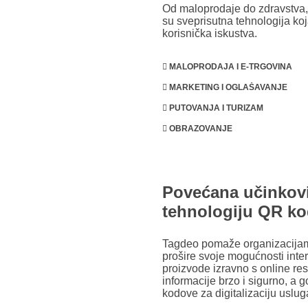
Od maloprodaje do zdravstva,
su sveprisutna tehnologija ko
korisnička iskustva.
MALOPRODAJA I E-TRGOVINA
MARKETING I OGLAŠAVANJE
PUTOVANJA I TURIZAM
OBRAZOVANJE
Povećana učinkovi
tehnologiju QR k
Tagdeo pomaže organizacijama 
prošire svoje mogućnosti inter
proizvode izravno s online r
informacije brzo i sigurno, a g
kodove za digitalizaciju uslug