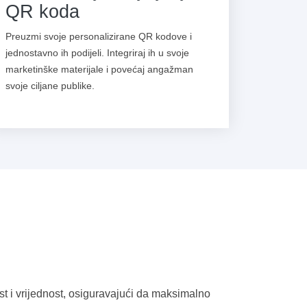
QR koda
Preuzmi svoje personalizirane QR kodove i
jednostavno ih podijeli. Integriraj ih u svoje
marketinške materijale i povećaj angažman
svoje ciljane publike.
st i vrijednost, osiguravajući da maksimalno