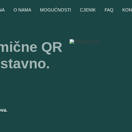
NA
O NAMA
MOGUĆNOSTI
CJENIK
FAQ
KON
amične QR
stavno.
ova.