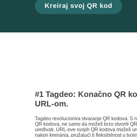
Kreiraj svoj QR kod
#1 Tagdeo: Konačno QR ko
URL-om.
Tagdeo revolucionira stvaranje QR kodova. S
QR kodova, ne samo da možeš brzo stvoriti QR 
uređivati. URL-ove svojih QR kodova možeš uređ
nakon kreiranja, pružajući ti fleksibilnost u tvo