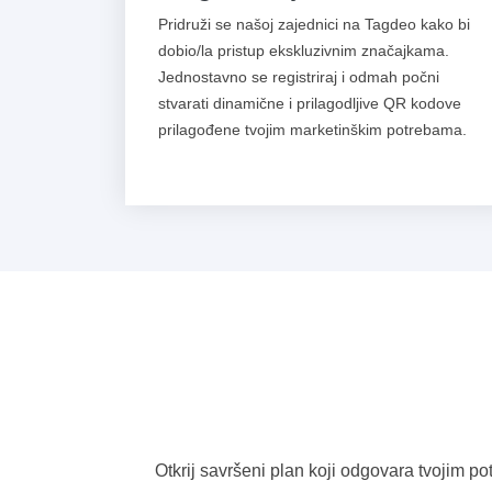
Pridruži se našoj zajednici na Tagdeo kako bi
dobio/la pristup ekskluzivnim značajkama.
Jednostavno se registriraj i odmah počni
stvarati dinamične i prilagodljive QR kodove
prilagođene tvojim marketinškim potrebama.
Otkrij savršeni plan koji odgovara tvojim p