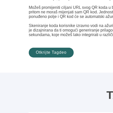
Možeš promijeniti ciljani URL svog QR koda u b
pritom ne moraš mijenjati sam QR kod. Jednos
ponuđeno polje i QR kod će se automatski ažuri
Skeniranje koda korisnike izravno vodi na ažur
je dizajnirana da ti omogući generiranje prila
sekundama, koje možeš lako integrirati u različ
Otkrijte Tagdeo