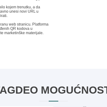
ilo kojem trenutku, a da
tavno unesi novi URL u
rati.
iranu web stranicu. Platforma
gođenih QR kodova u
ite marketinške materijale.
TAGDEO MOGUĆNOST