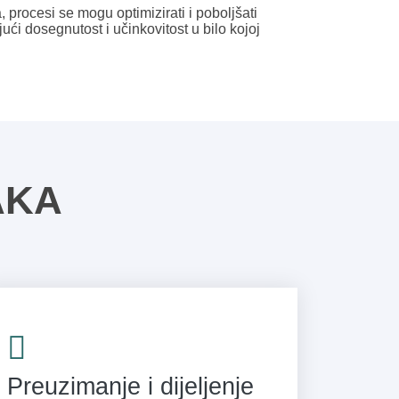
procesi se mogu optimizirati i poboljšati
ući dosegnutost i učinkovitost u bilo kojoj
AKA
Preuzimanje i dijeljenje