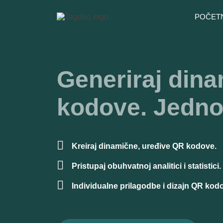
POČET
Generiraj din
kodove. Jedno
Kreiraj dinamične, uređive QR kodove.
Pristupaj obuhvatnoj analitici i statistici.
Individualne prilagodbe i dizajn QR kod