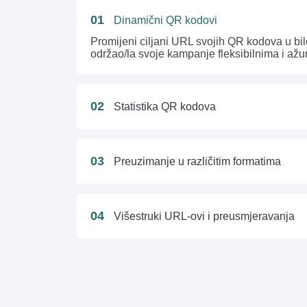
01
Dinamični QR kodovi
Promijeni ciljani URL svojih QR kodova u bil
održao/la svoje kampanje fleksibilnima i ažu
02
Statistika QR kodova
03
Preuzimanje u različitim formatima
04
Višestruki URL-ovi i preusmjeravanja