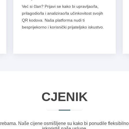
Već si član? Prijavi se kako bi upravljao/la,
prilagodio/la i analizirao/la učinkovitost svojih
QR kodova. Naša platforma nudi ti
besprijekorno i korisnički prijateljsko iskustvo.
CJENIK
otrebama. Naše cijene osmišljene su kako bi ponudile fleksibilno
iskoristiš naše usluge.