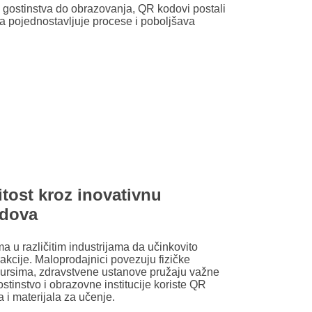
 gostinstva do obrazovanja, QR kodovi postali
ja pojednostavljuje procese i poboljšava
tost kroz inovativnu
odova
u različitim industrijama da učinkovito
akcije. Maloprodajnici povezuju fizičke
esursima, zdravstvene ustanove pružaju važne
ostinstvo i obrazovne institucije koriste QR
a i materijala za učenje.