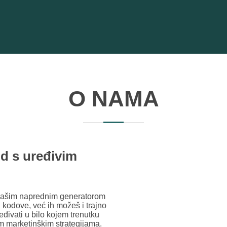
O NAMA
d s uređivim
 našim naprednim generatorom
kodove, već ih možeš i trajno
ivati u bilo kojem trenutku
jim marketinškim strategijama.